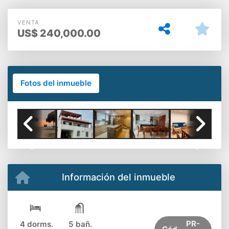
TRIPLEX MODERNO CASI
NUEVO
VENTA
US$
240,000.00
Fotos del inmueble
Previous
Next
Información del inmueble
PR-
4 dorms.
5 bañ.