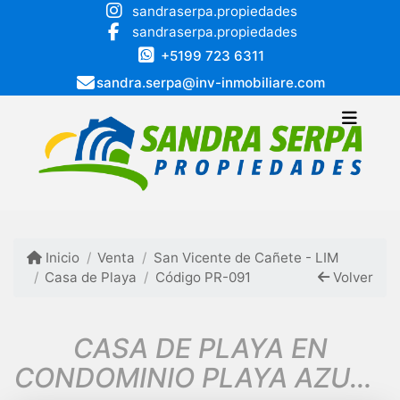
sandraserpa.propiedades
sandraserpa.propiedades
+5199 723 6311
sandra.serpa@inv-inmobiliare.com
Inicio
Venta
San Vicente de Cañete - LIM
Casa de Playa
Código PR-091
Volver
CASA DE PLAYA EN
CONDOMINIO PLAYA AZUL –